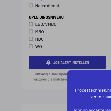
Nachtdienst
OPLEIDINGSNIVEAU
LBO/VMBO
MBO
HBO
WO
JOB ALERT INSTELLEN
Ontvang e-mail updates over interessante
vactures die matchen met jouw voorkeuren.
Procestechniek.nl
op te sla
Door op accepteren 