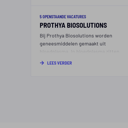
5 OPENSTAANDE VACATURES
PROTHYA BIOSOLUTIONS
Bij Prothya Biosolutions worden
geneesmiddelen gemaakt uit
bloedplasma. In bloedplasma zitten
eiwitten, die via een modern
LEES VERDER
biotechnologisch proces uit het plasm
gehaald worden en bewerkt worden to
medicijnen.