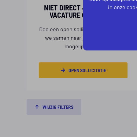
NIET DIRECT JOUW IDEALE
in onze cook
VACATURE GEVONDEN?
Doe een open sollicitatie! Dan kijken
we samen naar jouw wensen en
mogelijkheden.
OPEN SOLLICITATIE
WIJZIG FILTERS