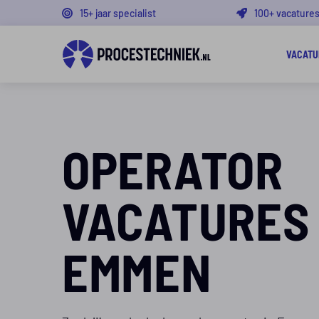
15+ jaar specialist
100+ vacature
VACATU
OPERATOR
VACATURES
EMMEN