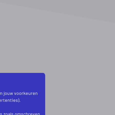
om jouw voorkeuren
rtenties).
es
zoals omschreven