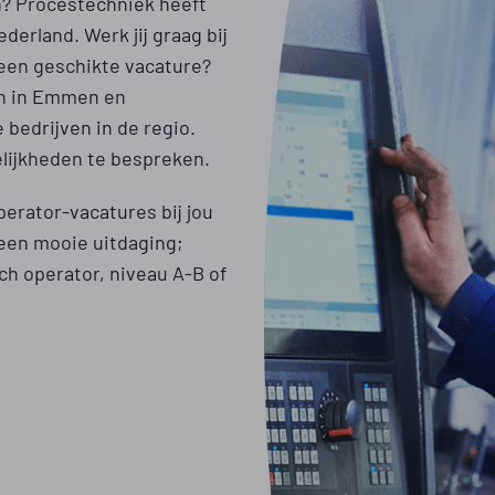
n? Procestechniek heeft
erland. Werk jij graag bij
 een geschikte vacature?
en in Emmen en
 bedrijven in de regio.
ijkheden te bespreken.
perator-vacatures bij jou
 een mooie uitdaging;
h operator, niveau A-B of