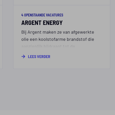
4 OPENSTAANDE VACATURES
ARGENT ENERGY
Bij Argent maken ze van afgewerkte
olie een koolstofarme brandstof die
aanzienlijk bijdraagt tot de
vermindering van de CO2-uitstoot van
LEES VERDER
transport.