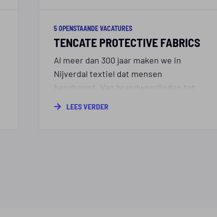
5 OPENSTAANDE VACATURES
TENCATE PROTECTIVE FABRICS
Al meer dan 300 jaar maken we in
Nijverdal textiel dat mensen
beschermt. Van brandweerlieden tot
industriële vakmensen: wereldwijd
LEES VERDER
a
vertrouwen zij op onze stoffen.
t
Achter elke meter doek staat een team
van vakmensen dat met trots werkt aan
veiligheid.
Hier telt jouw inzet. Hier maak je werk
met impact.