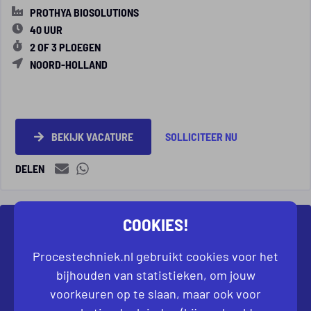
PROTHYA BIOSOLUTIONS
40 UUR
2 OF 3 PLOEGEN
NOORD-HOLLAND
BEKIJK VACATURE
SOLLICITEER NU
DELEN
COOKIES!
NIET DIRECT JOUW IDEALE VACATURE
GEVONDEN?
Procestechniek.nl gebruikt cookies voor het
bijhouden van statistieken, om jouw
Laat ons weten welke baan je zoekt. Dan kijken
voorkeuren op te slaan, maar ook voor
we samen naar de mogelijkheden.