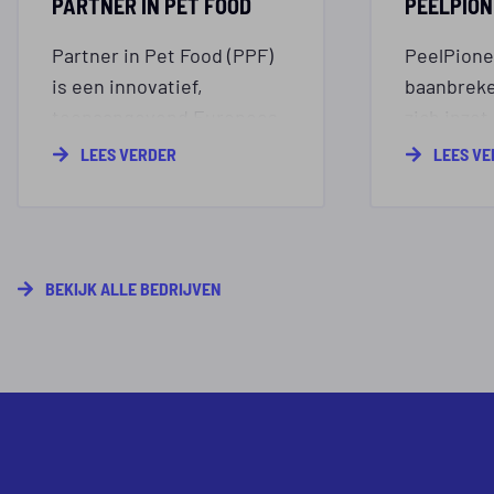
PARTNER IN PET FOOD
PEELPION
Partner in Pet Food (PPF)
PeelPione
is een innovatief,
baanbreke
toonaangevend Europees
zich inzet
huisdiervoederbedrijf dat
te redden
LEES VERDER
LEES V
merkproducten voor
in waarde
huisdieren en
ingrediën
eigenmerkproducten voor
een extra 
detailhandelaren
voedselke
BEKIJK ALLE BEDRIJVEN
produceert.